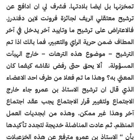
تمخزنها بل ايضا بلادتها. فشرف لي ان ادافع عن
ترشيح معتقلي الريف لجائزة فرونت لاين دفندرز.
فالاعتراض على ترشيح ما وتاييد آخر يدخل في آخر
المطاف ضمن حرية الراي والتعبير، فما بالك اذا تم
الترشيح – موضوع هذه الترهات – خارج الهيآت
المسؤولة. ألا يحق حتى رفض نقاشه كيفما كان
المعني به؟ وهذا ما تم فعلا من طرف احد الاعضاء
الذي قال ان ترشيح الاستاذ بن عمرو جاء خارج
الاجتماع ولتغيير قرار الاجتماع يجب عقد اجتماع
آخر وهذا غير ممكن. وهذه من ابجديات العمل
المنظم. ثم عادت المناضلة خديجة لتجدد تأكيدها
بأن “
الاستاذ بن عمرو مترفع عن هذه الخزعبلات