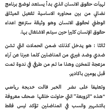
لهيآت حقوق الانسان الذي بدأ يستعد لوضع برنامج
نضالي من بين محاوره الاساسية تفعيل الميثاق
الوطني لحقوق الانسان وهو وثيقة ستزعج اعداء
حقوق الإنسان كثيرا حين سيتم الاشتغال بها.
ثالثا : هو يدخل كذلك ضمن الحملات التي تشن
ضدي وضد غيري من المناضلين كلما عبرنا عن آراء
مزعجة للمخزن وهذا ما تم من طرفي في ندوة تمت
قبل يومين باكادير.
وتعل
يقا على نشر الخبر قالت خديجة رياضي
هذه “الزوبعة” التي حاولت خلقها صحف معروفة
“
بالتشهير والسب في المناضلين تؤكد ليس فقط