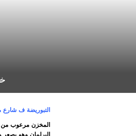
خد
التبوريضة ف شارع 
المخزن مرعوب من ال
البرلمان وهو يصعر 