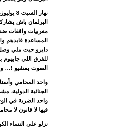
نهار الس
البرلمان باش يشاركو
مغربيات واقفات ضد 
المساعدة قايدهم وا
دايرو حيت ملي وصل 
للفرق اللي جابهوم ب
الصوت يمشيو !… وال
واحد المحامي وأستا
الجنائية الدولية، م
واحد الضربة في الو
فيها لا قانون لا مح
نزلو على النساء الك