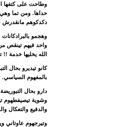
وطاحت على كتفها ال
حداها. ومن تما وهي 
دكدكوهم مانقدرش نق
وهجمو بالبرادكانات
واحد فيهم تينقص من
الله يخليها خدمة !! 
كانو تيديرو بحال ال
بالمفهوم السياسي. ت
دارو بحال التبوريضة
وشوية تيصيفطهوم تي
والدفيع والتعكال وا
وتيرجهوم عاوتاني وير