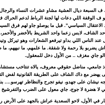
بت 8 يوليوز، ف السبعة ديال العشية مشاو عشرات النساء والرج
 ف الوقفة اللي دعات لها لجنة الرباط لدعم الحراك 
الاعتقال السياسي”. قبل ما يوصلو جاو لهم فرق السي
حد الشاف، لابس زعما واحد الشريط بالأخضر والأحمر
عند الناس اللي بداو تيرفعو الشعارات وهو تيركل وتي
اش يضربو بلا رحمة ولا شفقة. ما علمهم، ما نبههم، ما
و جاي مغزف .. من الأول دخل للمعقول.
ذ جامعي، مناضل حقوقي معروف، يالاه تنتاخب مستشا
شى يهضر مع داك الشاف على الطريقة القانونية لفض ال
جه نيشان على جهدو، نيفو تجرح والنظاظر تهرسو…. بنا
امي لا هضرة لا جوج، جاي معول على الضرب والتفرشيخ
بار في الأول، لاحو السعدية عراش بالجهد على الأرض 