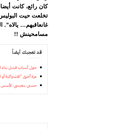
كان رائع، كانت أيضا 
تخلعت حيت البوليس ت
غانعاقبهم… يالاه”. 
مسامحينش !!
قد تعجبك أيضاً
حول أسباب فشل بناء الا
مرة أخرى “الاشتراكية أو ا
حسين بنعيسى: الأسس ال