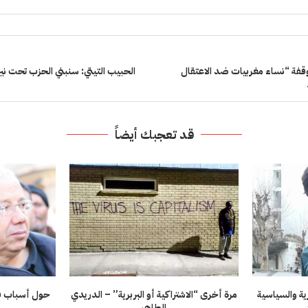
لوقفة “نساء مغربيات ضد الاعتقال
الحبيب التيتي: سنبني الحزب تحت نير
قد تعجبك أيضاً
ة والسياسية
مرة أخرى “الاشتراكية أو البربرية” – الدريدي
حول أسباب فش
الطاهر