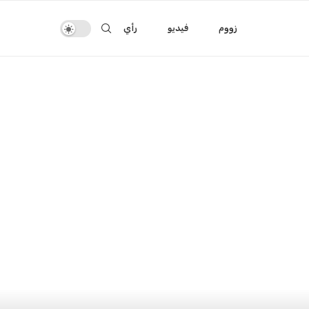
زووم
فيديو
رأي