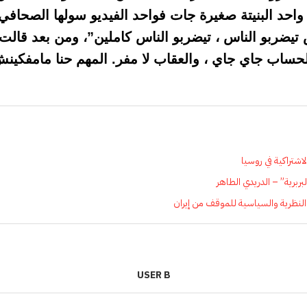
واحد البنيتة صغيرة جات فواحد الفيديو سولها الصحافي م
يضربو الناس ، تيضربو الناس كاملين”، ومن بعد قالت ”
الحساب جاي جاي ، والعقاب لا مفر. المهم حنا مامفكينش
شتراكية في روسيا
لبربرية” – الدريدي الطاهر
نظرية والسياسية للموقف من إيران
USER B