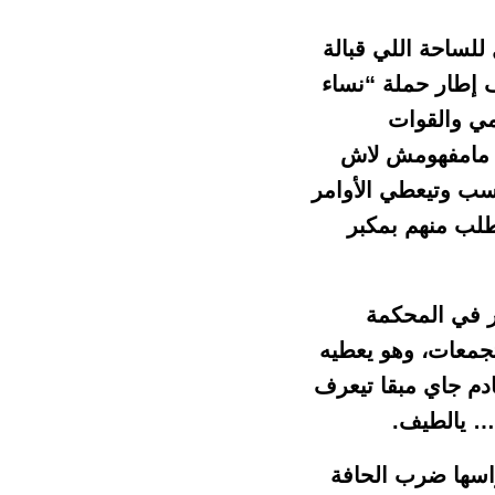
ال للساحة اللي قبالة
ف إطار حملة “نساء
مي والقوات
، مامفهومش لاش
سب وتيعطي الأوامر
 طلب منهم بمكبر
ر في المحكمة
تجمعات، وهو يعطيه
دم جاي مبقا تيعرف
 … يالطيف.
راسها ضرب الحافة