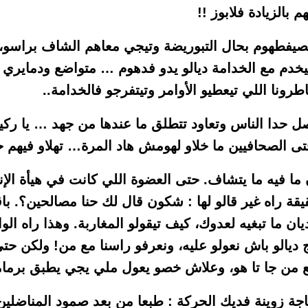
م بالزيادة فلابوز !!
 يصيفطهوم بحال التبوريضة وتيجي معاهم الشاف براسو،
دم مع الخدامة ديالو يدو فدهوم … متواضع ودمايري و
رونا اللي تيعطيو الأوامر وتيتفرجو فالخدامة..
صل حدا الناس وتعاود تتطلق ما عندها من جهد … يا ركي
ى الصحافيين ما خلاو لهومش هاد المرة… تهلاو فيهم 
ا فيه ما يتشاف. حتى العضوة اللي كانت في هيأة الإ
قة راه غير قالو لها : شكون قال لك حنا مصالحين؟. باق
ديان ما تبغيه لعدوك، كيف تيقولو المغاربة. وهذا راه الو
مج ديالو باش نعولو عليه، ونعرفو راسنا مع من! ولكن حت
ع من جا تا هو، وعلاش خصو يعول ملي يجي يطبق برم
جة زوينة فديك الحركة : طبعا من بعد صمود المناضلين