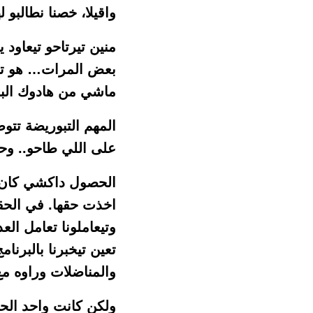
واقيلا، خصنا نطالبو له
منين تيرتاحو تيعاود
بعض المرات… هو تيخ
ماشي من هادوك الباط
المهم التبوريضة تتو
على اللي طاحو.. وحت
الحصول داكشي كان م
اخذت حقها. في الحقي
وتيعاملونا تعامل الع
تعين تيخبرنا بالبرنا
والمناضلات وراوه م
ولكن كانت واحد الحا