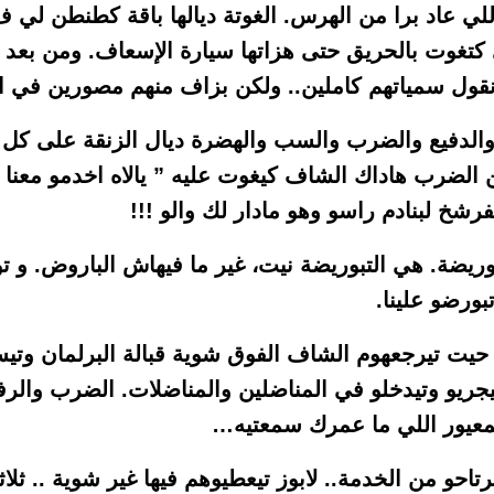
لي عاد برا من الهرس. الغوتة ديالها باقة كطنطن لي
كتغوت بالحريق حتى هزاتها سيارة الإسعاف. ومن بعد م
ول سمياتهم كاملين.. ولكن بزاف منهم مصورين في ا
 والدفيع والضرب والسب والهضرة ديال الزنقة على 
 الضرب هاداك الشاف كيغوت عليه ” يالاه اخدمو معن
تفرشخ لبنادم راسو وهو مادار لك والو !!!
تبوريضة. هي التبوريضة نيت، غير ما فيهاش الباروض. و 
بورضو علينا.
 حيت تيرجعهوم الشاف الفوق شوية قبالة البرلمان وتيس
جريو وتيدخلو في المناضلين والمناضلات. الضرب وال
لمعيور اللي ما عمرك سمعتيه…
تاحو من الخدمة.. لابوز تيعطيوهم فيها غير شوية .. ثلاث