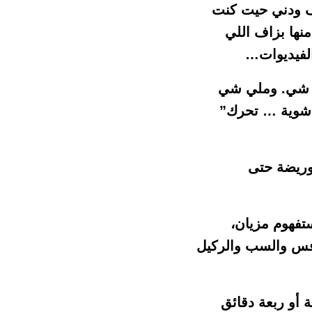
 ف ودني حيت كنت
نها بزاف اللي
لفيديوات…
كل شي. وملي شي
ا شوية … تحرك”
توريضة حتى
تفهوم مزيان،
رفس والسب والركيل
ة أو ربعة دقائق