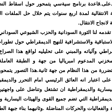
ي .على.قاعدة برنامج سيةسي يتمحور حول اسقاط الن
ة الانتقالية لمدة اربع سنوات يتم خلال حل الملفات ال
لانجاح الانتقال.
تقدمه لنا الثورة السودانية والحزب الشيوعي السود
لاستباقية والاستشرافية للنهج الديمقراطي حول تطور
راطي وآلياته والمبني على تحليليه لواقع هذا الصراع 
مخزني المدعوم امبرياليا من جهة و الطبقة العام
متضررة من هذا النظام من جهة ثانية.هذا التصور يتم
ى اعتبار انه العائق الرئيسي امام التحرر والديمقر
ليسارية والديمقراطية ان تشتغل وتناضل على واجهتين 
الديمقراطية التي تضم جميع القوى والهيئات اليسارية وا
والفعاليات والحركات المناضلة .وثانيهما بناء جبهة ال