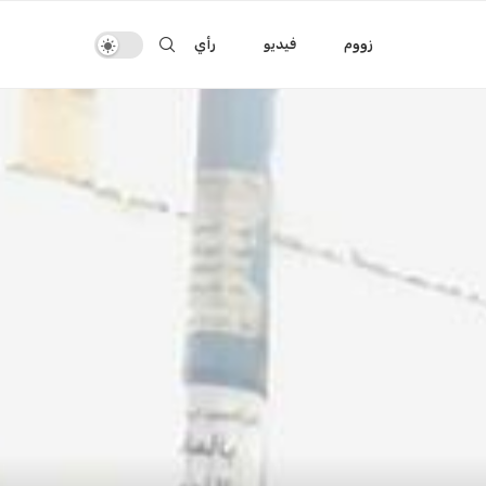
زووم
فيديو
رأي