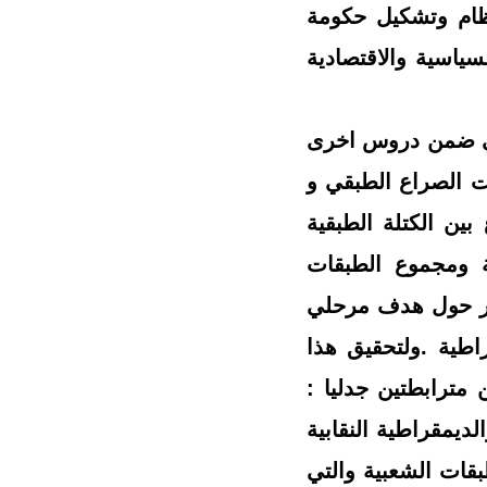
ظام وتشكيل حكومة
سياسية والاقتصادية
اني ضمن دروس اخرى
ات الصراع الطبقي و
بين الكتلة الطبقية
لة ومجموع الطبقات
حور حول هدف مرحلي
اطية .ولتحقيق هذا
مترابطتين جدليا :
لديمقراطية النقابية
طبقات الشعبية والتي