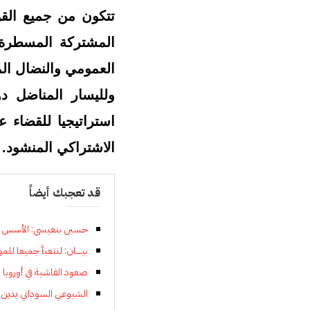
تتكون من جميع القو
المشتركة المسطرة ج
العمومي والنضال ال
ولليسار المناضل د
استراتيجيا للقضاء ع
الاشتراكي المنشود.
قد تعجبك أيضاً
حسين بنعيسى: الأسس ال
بيــــان: لنتعبأ جميعا 
صعود الفاشية في أوروبا 
الشيوعي السوداني يدين م