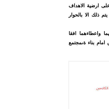
على ارضية الاهداف
م ذلك الا بالحوار
ا واعطاءهما افقا
 امام بناء ةىمجتمع
 الكادحين