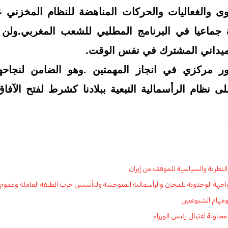
ى والغعاليات والحركات المناهضة للنظام المخزني 
ماعيا في البرنامج المطلبي للشعب المغربي.ولن يت
ميداني المشترك في نفس الوقت.
ور مركزي في انجاز المهمتين .وهو الضامن لنجاحهم
لى نظام الرأسمالية التبعية ببلادنا كشرط لفتح الآفاق
نظرية والسياسية للموقف من إيران
للمواجهة الوحدوية للمخزن والرأسمالية المتوحشة ولتأسيس حزب الطبقة العاملة وعموم
ومهام الشيوعيين
حاولة اغتيال رئيس الوزراء