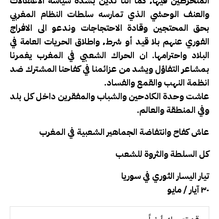
المنخرطين فيها٬ كما اننا ندين بشدة سياسة الاعتقالات
والعنف الوحشي الذي تمارسه سلطات النظام المغربي
بحق المحتجين وقادة الاحتجاجات وندعو الى الافراج
الفوري عنهم بلا قيد أو شرط٬ واطلاق الحريات العامة في
البلاد واحترامها. ان الحراك الشعبي في المغرب يغمرنا
بمشاعر التفاؤل ويشد من عزائمنا في كفاحنا المشترك ضد
انظمة النهب والقمع والفساد.
عاشت وحدة الكادحين والشباب والمفقرين داخل كل بلد
وفي المنطقة والعالم.
عاش كفاح وانتفاضة الجماهير الشعبية في المغرب
كل السلطة والثروة للشعب
تيار اليسار الثوري في سوريا
٣٠ آيار / مايو