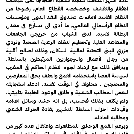
عدة أشهر انتفاضة شعبية سلمية احتجاجا على سياسات
الافقار والتقشف وخصخصة القطاع العام٬ رضوخا من
النظام الفاسد لاملاءات صندوق النقد الدولي ومؤسسات
النظام الرأسمالي العالمي٬ ما أدى الى تسارع في معدل
البطالة لاسيما لدى الشباب من خريجي الجامعات
والمعاهد العليا٬ وتحطيم لنظام الرعاية الصحية وتردي
مزري للبنى التحتية لغالبية السكان٬ وذلك لصالح أقلية
من رجال الأعمال والبرجوازيين المرتبطين بالسلطة.
ويترافق ذلك مع ازدياد لجوء النظام الحاكم في المغرب
لسياسة العصا باستخدامه القمع والعنف بحق المعارضين
والمحتجين ٬ محاولا٬ في الوقت نفسه٬ ادعاء استجابته
لبعض المطالب الشعبية واطلاق الوعود الخلبية بتلبيتها.
ولم يكتف بذلك فحسب٬ بل انه حشد وسائل اعلامه
وقيادات احزاب السلطة للتشهير بقادة الحراك الشعبي
ومطالبه العادلة.
وبرغم القمع الوحشي للمظاهرات واعتقال عدد كبير من