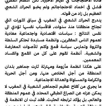
قادة الاحتجاجات في الأيام الأخيرة٬ لكن النظام المغربي
فشل في اخماد الاحتجاجاتم ولم يخبو الحراك الشعبي
العظيم بل زاد من قوته.
يندرج الحراك الشعبي في المغرب في سياق الثورات التي
تجتاح منطقتنا منذ سنوات٬ فالأسباب نفسها تؤدي الى
نفس النتائج : سياسات اقتصادية واجتماعية معادية
لعموم الناس المفقرين٬ وانظمة مستبدة تحتكر السلطة
والثروة وتمارس سياسة قمع وكتم للأصوات المعارضة
والشعبية. أنظمة تقوم على كل من القمع والفساد
المعممين.
على هكذا انظمة مأزومة ومهترئة ثارت جماهير بلدان
المنطقة من أجل الخلاص منها٬ ومن أجل الحرية
والكرامة والمساواة والعدالة الاجتماعية.
ما يجري من كفاح عظيم للجماهير الشعبية في المغرب لا
يمكن عزله عن الصراع الطبقي المحتد في عموم المنطقة
والعالم٬ بل يؤكد ترابطه الحثيث. فقد ثبت ان الانظمة في