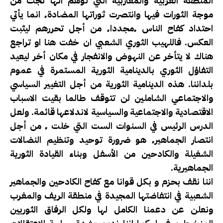
المنطقة العربية والمغاربية التي توهم انها نجت من
موجة الثورات فيها وانتصرت ثوراتها المضادة٬ انما يأتي
احتداد كفاح الناس ٬مجددا٬ من أجل تحررهم ليثبت
العكس. فاللهيب الثوري الشعبي ان خفت هنا او تراجع
هناك لا يتأخر عن النهوض والانفجار في مكان أخر ليعيد
التفاؤل الثوري بالدينامية الثورية المستمرة في عموم
بلداننا. هذه الدينامية الثورية من أجل التغيير السياسي
والاجتماعي الشاملين لن تتوقف طالما بقيت الاسباب
الاقتصادية والاجتماعية والسياسية لاندلاعها قائمة. ولعل
الدرس الرئيس في السنوات الست التي خلت ٬ من أجل
انتصار الجماهير٬ هو ضرورة توحيد وتنظيم النضالات
الشغيلة والكادحين من الأسفل وبناء القيادة الثورية
الجماهيرية.
اننا نقف بحزم و بكل قوانا مع كفاح الكادحين والجماهير
الشعبية في انتفاضتها المجيدة في منطقة الريف والمغرب
ونعلن عن دعمنا الكامل لها ولكل الرفاق الثوريين