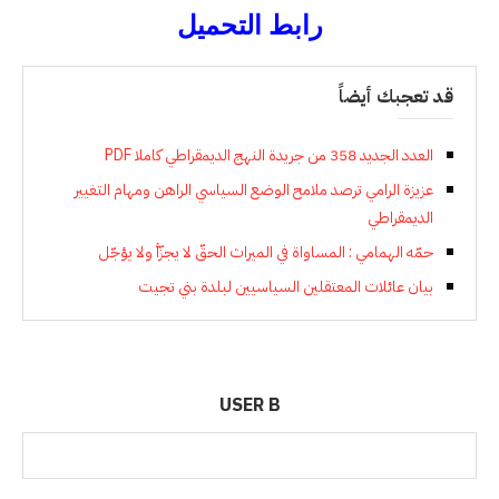
رابط التحميل
قد تعجبك أيضاً
العدد الجديد 358 من جريدة النهج الديمقراطي كاملا PDF
عزيزة الرامي ترصد ملامح الوضع السياسي الراهن ومهام التغيير
الديمقراطي
حمّه الهمامي : المساواة في الميراث الحقّ لا يجزّأ ولا يؤجّل
بيان عائلات المعتقلين السياسيين لبلدة بني تجيت
USER B