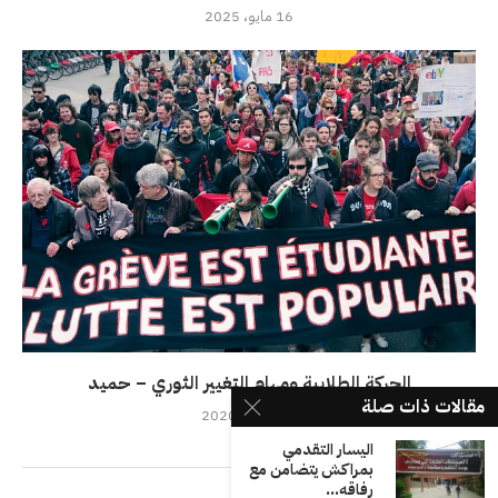
16 مايو، 2025
الحركة الطلابية ومهام التغيير الثوري – حميد
مقالات ذات صلة
31 مارس، 2020
اليسار التقدمي
بمراكش يتضامن مع
رفاقه...