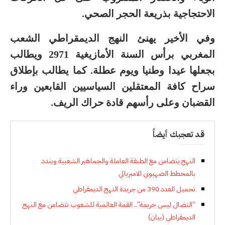
الاحتجاجية بذريعة الحجر الصحي.
وفي الأخير يهنئ النهج الديمقراطي الشعب
المغربي برأس السنة الأمازيغية 2971 ويطالب
بجعلها عيدا وطنيا ويوم عطلة. كما يطالب بإطلاق
سراح كافة المعتقلين السياسيين القابعين وراء
القضبان وعلى رأسهم قادة حراك الريف.
قد تعجبك أيضاً
النهج يتضامن مع الطبقة العاملة والجماهير الشعبية ويندد
بالمخطط الصهيوني الامبريالي
تحميل العدد 390 من جريدة النهج الديمقراطي
“النضال ليس جريمة”.. القمة العالمية للشعوب تتضامن مع النهج
الديمقراطي (بيان)