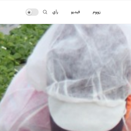
زووم
فيديو
رأي