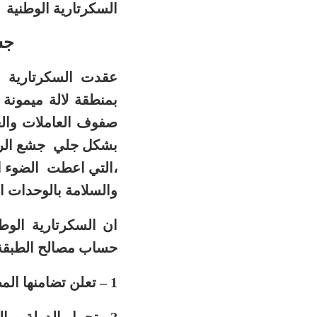
السكرتارية الوطنية
جش
عقدت السكرتارية ال
صفوف العاملات والع
بشكل جلي
جشع الر
،التي اعطت الضوء ال
والسلامة بالوحدات الا
ان السكرتارية الوط
حساب مصالح الطبقة ا
1
–
تعلن تضامنها ال