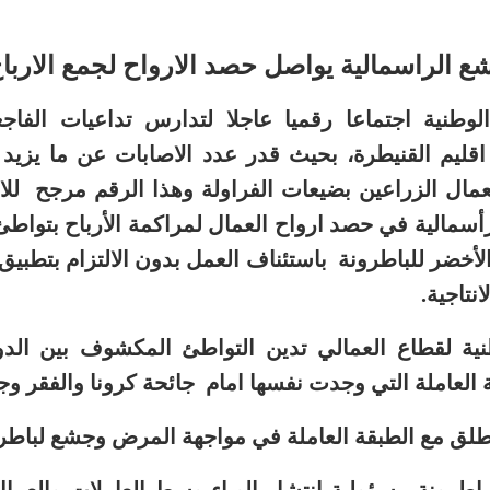
ع الراسمالية يواصل حصد الارواح لجمع الارباح
وطنية اجتماعا رقميا عاجلا لتدارس تداعيات الفاجعة
مال الزراعين بضيعات الفراولة وهذا الرقم مرجح للار
أسمالية في حصد ارواح العمال لمراكمة الأرباح بتواط
أخضر للباطرونة باستئناف العمل بدون الالتزام بتطب
نتاجية
.
نية لقطاع العمالي تدين التواطئ المكشوف بين الدو
لعاملة التي وجدت نفسها امام جائحة كرونا والفقر وج
مطلق مع الطبقة العاملة في مواجهة المرض وجشع لباطرو