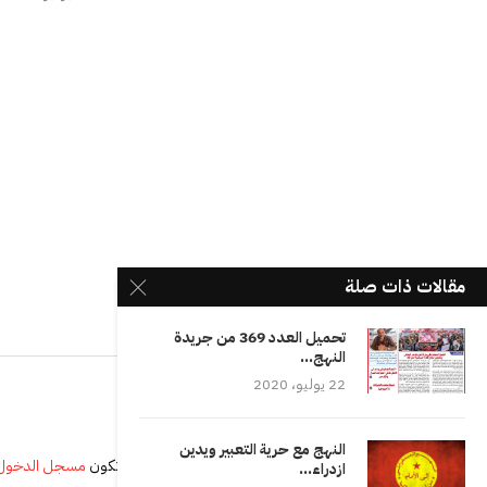
مقالات ذات صلة
تحميل العدد 369 من جريدة
النهج...
22 يوليو، 2020
النهج مع حرية التعبير ويدين
يجب أنت تكون
مسجل الدخول
ازدراء...