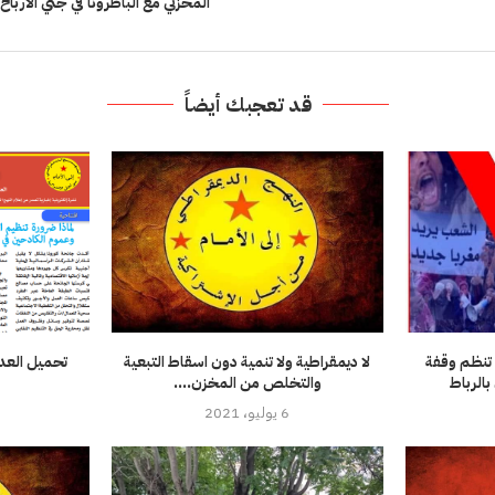
المخزني مع الباطرونا في جني الارباح 
قد تعجبك أيضاً
 تنظم وقفة
لا ديمقراطية ولا تنمية دون اسقاط التبعية
بالرباط
والتخلص من المخزن....
6 يوليو، 2021