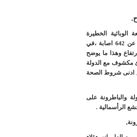
.
 الوبائية الخطيرة
بمنطقة لالة ميمونة اقليم القنيطرة، بحيث قدر عدد الاصابات عن ما يزيد عن 642 اصابة ،في
تفاع وهذا ما يوضح
ئ مكشوف مع الدولة
يق ادنى شروط الصحة
لة والباطرونة على
شع الرأسمالية
.
نة,