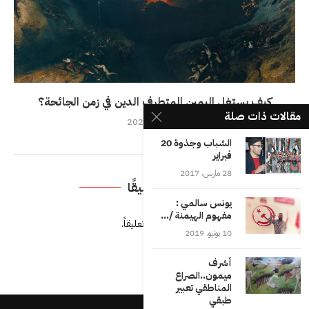
كيف يستغل اليمين المتطرف الدين في زمن الجائحة؟
مقالات ذات صلة
19 مايو، 2020
الشباب وجذوة 20
فبراير
28 مارس، 2017
اترك تعليقًا
يونس سالمي :
مفهوم الهيمنة /...
يجب أنت تكون
مسجل الدخول
لتضيف تعليقاً.
10 يونيو، 2019
أشرف
ميمون..الصراع
المناطقي تعبير
طبقي