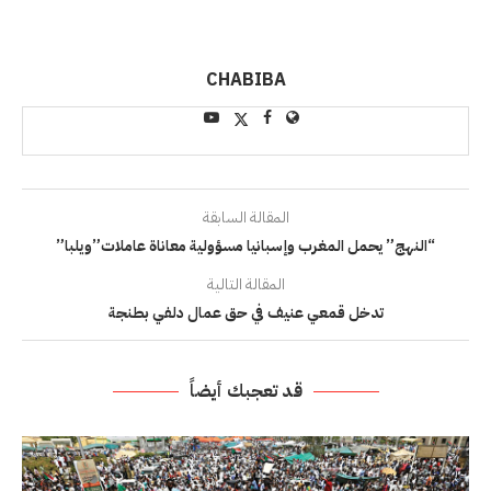
CHABIBA
المقالة السابقة
“النهج” يحمل المغرب وإسبانيا مسؤولية معاناة عاملات”ويلبا”
المقالة التالية
تدخل قمعي عنيف في حق عمال دلفي بطنجة
قد تعجبك أيضاً