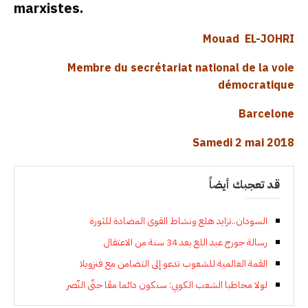
marxistes.
Mouad EL-JOHRI
Membre du secrétariat national de la voie
démocratique
Barcelone
Samedi 2 mai 2018
قد تعجبك أيضاً
السودان..تزايد هلع ونشاط القوى المضادة للثورة
رسالة جورج عبد اللع بعد 34 سنة من الاعتقال
القمة العالمية للشعوب تدعو إلى التضامن مع فنزويلا
لولا مخاطبا الشعب الكوبي: سنكون دائما معًا حتّى النّصر