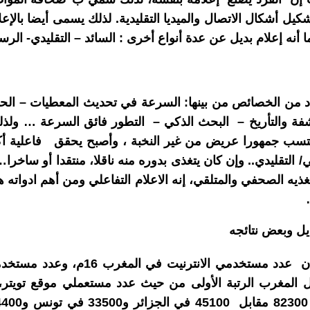
شكيل أشكال الاتصال والميديا التقليدية. لذلك يسمى أيضا بالإع
ا أنه إعلام بديل عن عدة أنواع أخرى : السائد – التقليدي- ال
بعدد من الخصائص من بينها: السرعة في تحديث المعطيات – الح
فة والتأريخ – البحث الذكي – التطور فائق السرعة … ولذلك
سب جمهورا عريض من غير النخبة ، وأصبح يحقق فاعلية أك
 التقليدي.. وإن كان يتغذى بدوره منه ناقلا، منتقدا أو ساخرا…
يه الصحفي والمتلقي، إنه الاعلام التفاعلي ومن أهم ادواته ه
ديل وبعض نتائجه
تفيد بعض الإحصاءات أن عدد مستخدمي الان
و يحتل المغرب الرتبة الأولى من حيث عدد مستعملي موقع تويت
45100