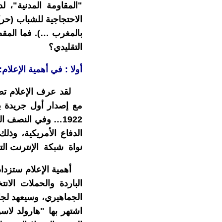
"المقاومة المدنية"، ل
بالمغرب …). فما المقص
التقليدي؟
أولا : في أهمية الإعلام:
لقد عرف الإعلام تطورا
الدفاع الأمريكية، وذ
نواة شبكة الإنترنت ا
أهمية الإعلام ستزداد
الباردة والحملات الا
الجماهيري، وسيعهد لجا
اشتهر بها "هارولد لاس