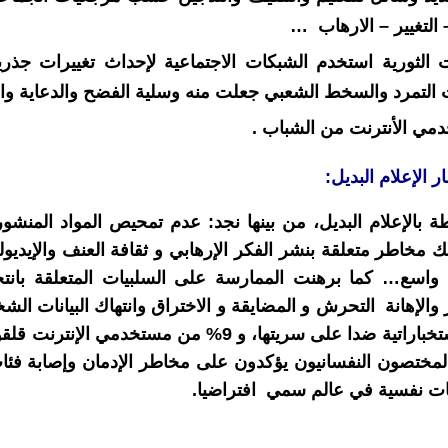
التغيير – الارهاب …
 الثورية استخدم الشبكات الاجتماعية لإحداث تغييرات جذري
 التمرد والسخط الشعبي جعلت منه وسلية الفضح والدعاية وا
دمي الأنترنت من الشباب .
ر الإعلام البديل:
بالإعلام البديل، من بينها نجد: عدم تمحيص المواد المنشورة
ك مخاطر متعلقة بنشر الفكر الإرهابي و ثقافة العنف والإيديول
 واسع… كما برهنت الممارسة على السلبيات المتعلقة بانت
ر والإهانة التحرش و المضايقة و الاختراق وانتهاك البيانات ال
يشكل بنك معلومات استخباراتية ضدا على سريتها، و 9% من 
المختصون النفسانيون يؤكدون على مخاطر الإدمان وإصابة فئ
ت نفسية في عالم سمي افتراضيا.