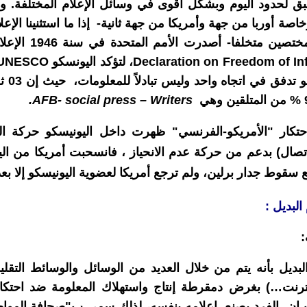
ق لحدود اليوم وبشكل أقوى في وسائل الإعلام المختلفة. و 
خاصة أوربا من جهة وأمريكا من جهة ثانية- إذا ما استثنينا الإع
في نظر العديد من ال
Declaration on Freedom of I
، لتؤكد اليونسكو
UNESCO
بالتدفق
%
من المتلقين وهي
Writers
–
social press
AFB-
.
حتكار "الأمريكو-الفرنسي" ظهرت داخل اليونيسكو حركة النو
لاتصال) بدعم من حركة عدم الانحياز ، فانسحبت أمريكا من الي
وط جدار برلين، ولم ترجع أمريكا لعضوية اليونيسكو إلا بعد 
البديل :
البديل بأنه يتم من خلال العديد من الوسائل والوسائط التقليد
الإنترنت…) بغرض دمقرطة إنتاج واستهلاك المعلومة ضد احت
 إن الفرد يصنع إعلامه بنفسه، لذلك سمي ب"صحافة الموا