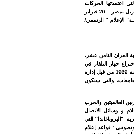
لتي اعتمدتها الحركات
الاحتجاجية للشباب (حركة احتلوا وول ستريت بأمريكا – حركة 15 ماي بإسبانيا – 06 أبريل بمصر – 20 فبراير
ة" الإعلام " الرسمي/
ة القران الثامن عشر،
ريدة بأمريكا سنة 1690، ثم أول بث لصوت الراديو عام 1906، واختراع جهاز التلفاز في
1922… وفي النصف الثاني من القرن العشرين، بدأت فكرة إنشاء شبكة معلومات سنة 1969 من قبل إدارة
جامعات، والتي ستكون
ن العالميتين والحرب
لام و وسائل الاتصال
 "البروباغاندا" التي
ونصونبي" قواعد إعلام