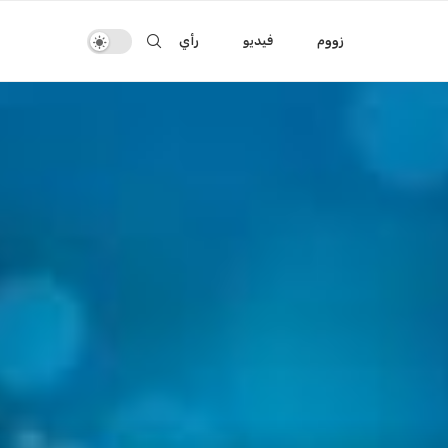
زووم
فيديو
رأي