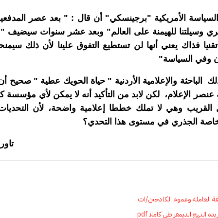
لسياسة الأمريكية "برجينسكي" أن قال : " بعد عصر المدفع
ري وسيلتنا للهيمنة على العالم" وبعد عشر سنوات سيضيف " إذا
قنيا فذاك يعني أنها لن تستطيع التفوق علينا لأن ذلك سيمنحنا
ن وفي السياسة"
لك الباحثة والإعلامية الأردنية " حياة الحويك عطية " صحيح أ
 عنصر الإعلام، لكن لابد من التأكيد أنه لا يمكن لأي مؤسسة كا
القريب وهي لا تملك خططا إعلامية واضحة، لأن التحديات 
وخاصة الجذري في مستوى هذا التحدي؟
تاوريرت
ة العاملة وعموم الكادحين/ات