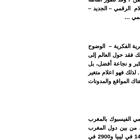
لام الرقمي – الجديد –
رسمي …
رية الفكرية – الوضوح
 فقد حول العالم إلى
بر و نجاعة أفضل، بل
 لذلك فهو اعلام متغير
ناك المواقع والمدونات
ترنيت في المغرب 16م، وعدد مستخدمي الفيسبوك بالمغرب
ر، من بين دول المغرب
في الجزائر و33500 في تونس و14400 في ليبيا و2900 في