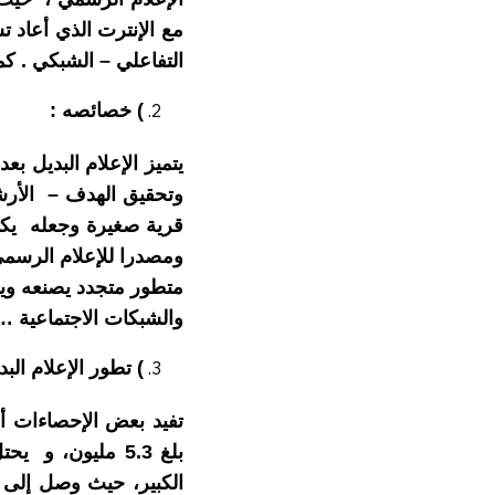
مع الإنترت الذي أعاد ت
التفاعلي – الشبكي . كم
) خصائصه :
يتميز الإعلام البديل 
وتحقيق الهدف – الأرش
قرية صغيرة وجعله يكت
ومصدرا للإعلام الرسمي/
متطور متجدد يصنعه ويغذ
والشبكات الاجتماعية …
) تطور الإعلام الب
بلغ 5.3 مليون، 
الكبير، حيث وصل إلى 82300 مقابل