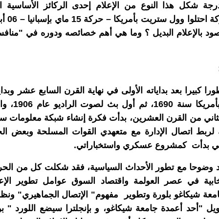
درجة شكل هذا النوع من الإعلام إحدى الركائز الأساسية ا
ود بالإعلام البديل ؟ وما هي أهم خصائصه ودوره في "منافس
 كبيرا بعد بداياته الأولى في نهاية القرن السابع عشر وبداي
مع إصدار أول ج
لك لربط اتصال الإدارة مع متعهدي القوات المسلحة وبعض ال
لتي بدأت كمشروع عسكري واستخباراتي.
 وضوحا مع تطور الأحداث السياسية، فقد شكلت كل من الحربي
نتخابية في عصر العولمة واقتصاد السوق عوامل تطوير الإع
معة شيكاغو بلورة وتطوير مفهوم" الإتصال الجماهيري" ونظرية
ويل "أحد أعمدة جامعة شيكاغو، و بإنجلترا سيضع اللورد " ب