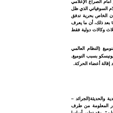
أمام الصراع الإعلامي
لام السوفياتي الذي ظل
مختصين متخلفا- أصدرت الأمم المتحدة في سنة 1946 الإعلان الخاص بحرية تدفق
بعد ذلك، أن ما يعرف
 الحر للإعلام هو تدفق في اتجاه واحد وليس تبادلاً للمعلومات، حيث إن 03 ثلاث وكالات دولية فقط
ميغ (النظام العالمي
ونيسكو بسبب النوميغ.
إقالة أعضاء الحركة.
ية والحديثة(الجرائد –
كار المعلومة من طرف
طن"، وقد تطور أساسا