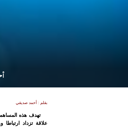
أح
بقلم : أحمد صديقي
تهدف هذه المساهمة إل
علاقة تزداد ارتباطا