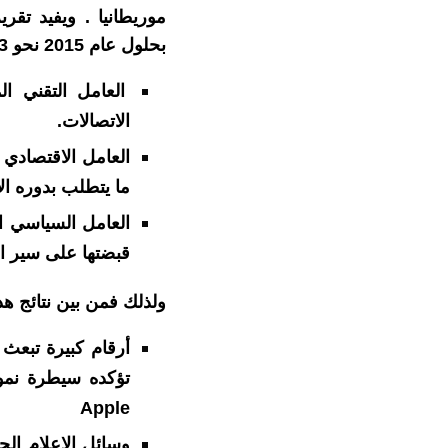
موريطانيا
.
ويفيد تقرير
بحلول عام 2015 نحو 3 مليارات شخص.ومن بين العوامل التي ساعدت على ذلك نجد:
العامل التقني الم
الاتصالات.
العامل الاقتصادي
ما يتطلب بدوره ا
العامل السياسي ال
قبضتها على سير ال
ولذلك فمن بين نتائج هذ
أرقام كبيرة تبعث
تؤكده سيطرة نمو
Apple
وسائل الاعلام ال