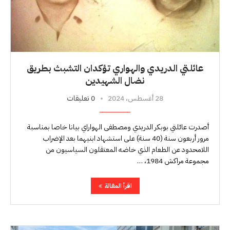
عائلتي الدريدي والهواري تؤكدان التشبث بطريق
نضال الشهيدين
28 أغسطس، 2024
0 تعليقات
أصدرت عائلتي بوبكر الدريدي ومصطفى الهواراي بيانا خاصا بمناسبة
مرور أربعون سنة (40 سنة) على استشهاد ابنيهما بعد الإضراب
اللامحدود عن الطعام الذي خاضه المعتقلون السياسيون من
مجموعة مراكش 1984، …
اقرأ المقالة