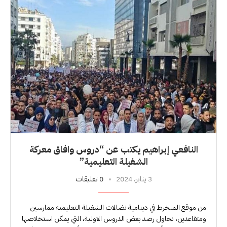
النافعي إبراهيم يكتب عن “دروس وافاق معركة
الشغيلة التعليمية”
3 يناير، 2024
0 تعليقات
من موقع المنخرط في دينامية نضالات الشغيلة التعليمية ممارسين
ومتقاعدين، نحاول رصد بعض الدروس الاولية، التي يمكن استخلاصها