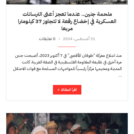
ملحمة جنين.. عندما تعجز أعتى الترسانات
العسكرية في إخضاع رقعة لا تتجاوز 37 كيلومترا
مربعا
31 أغسطس، 2024
0 تعليقات
منذ اندلاع معركة “طوفان الأقصى” في 7 أكتوبر 2023، أصبحت جنين
مرة أخرى في طليعة المقاومة الفلسطينية في الضفة الغربية. كانت
المدينة ومخيمها مركزاً رئيسياً للمواجهات المسلحة مع قوات الاحتلال
…
اقرأ المقالة