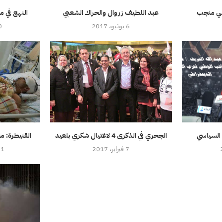
طي منجب
عبد اللطيف زروال والحراك الشعبي
النهج في م
6 يونيو، 2017
20 دي
 السياسي
الجحري في الذكرى 4 لاغتيال شكري بلعيد
القنيطرة: م
7 فبراير، 2017
11 أغسطس