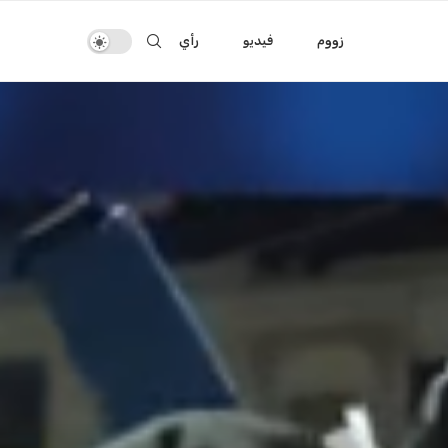
زووم
فيديو
رأي