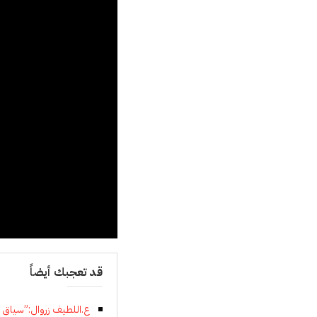
قد تعجبك أيضاً
ع.اللطيف زروال:”سياق و