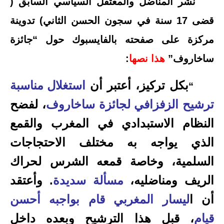
نشر المناضل والمعتقل السياسي السابق (
قضى 17 سنة في سجون الحسن الثاني) تدوينة
مركزة على صفحته بالفايسبوك حول “جائزة
ساخاروف”
هذا نصها
:
بكل تركيز، أعتبر أن
استغلال مناسبة
“
ترشيح الزفزافي لجائزة ساخاروف
، لفضح
النظام الاستبدادي في المغرب والقمع
الذي يواجه به مختلف الاحتجاجات
السلمية، وخاصة قمعه الشرس لحراك
الريف ومناضليه،
مسألة سديدة
. وأعتقد
أن ا
ليسار المغربي قام بواجبه أحسن
قيام
، قبل هذا الترشيح وبعده داخل