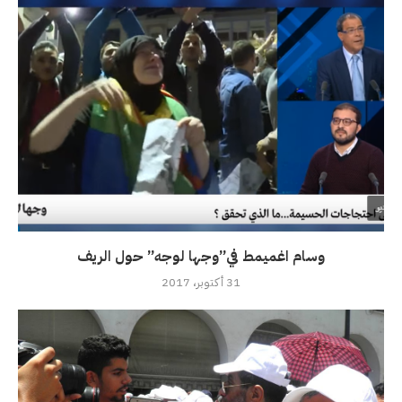
وسام اغميمط في”وجها لوجه” حول الريف
31 أكتوبر، 2017