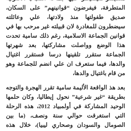
المتطرفة، فيفرضون “قوانينهم” على السكان،
صديق طفولتها منذ ولادتها، علي وعائلته
سيضطرون للمغادرة لان قبيلته غير مرحب بها في
قوانين الجماعة الاسلامية، رغم ذلك سامية تحدت
هذا الوضع وواصلت مشاركتها، بعد شهرتها
الجماعة ستقرر تلقينها درسا فستقرر اغتيال
والدها، فيما ستعرف ان علي انضم للجماعة وهو
من قام باغتيال والدها،
بعد هذ الواقعة الأليمة سامية تقرر الهجرة والتوجه
بطريقة “غير شرعية” نحول إيطاليا، وكان حلمها
الوحيد المشاركة في أولمبياد 2012، هذه الرحلة
التي استغرقت حوالي سنة ونصف، (ما بين
الصومال والسودان وصحاري ليبيا)، خلال هذه