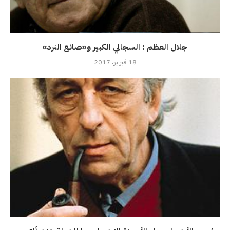
جلال العظم : السجالي الكبير و«صانع النرد»
18 فبراير، 2017