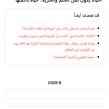
“أحيانا يكون ثمن الحلم والحرية.. حياة بأكملها”
قد تعجبك أيضاً
عبد الرحمان صديقي يكتب عن الهوية في حلقات (الجزء2)
الكاتبة “عائشة جرو” تكتب عن الجهلة الذين يديرون شؤوننا
وداعا هيلين بولاك.. وفاة المغنية والمناضة التركية بعد 280 يوم
من الإضراب عن الطعام
سعيد المغربي و أغنية “المحاكمة”
USER B