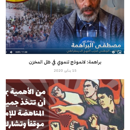
براهمة: لانموذج تنموي في ظل المخزن
15 يناير، 2020