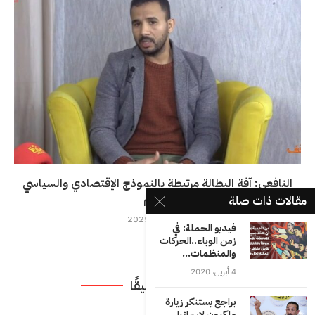
النافعي: آفة البطالة مرتبطة بالنموذج الإقتصادي والسياسي
القائم
مقالات ذات صلة
27 مارس، 2025
فيديو الحملة: في
زمن الوباء..الحركات
والمنظمات...
4 أبريل، 2020
اترك تعليقًا
براجع يستنكر زيارة
ماكرون لإسرائيل..