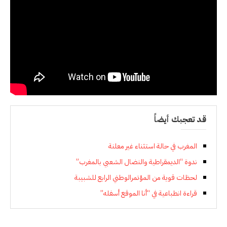
قد تعجبك أيضاً
المغرب في حالة استثناء غير معلنة
ندوة “الديمقراطية والنضال الشعبي بالمغرب”
لحظات قوية من المؤتمرالوطني الرابع للشبيبة
قراءة انطباعية في “أنا الموقع أسفله”