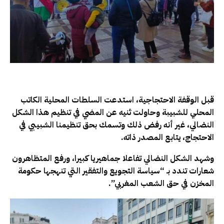
قبل الوقفة الاحتجاجية، استدعت السلطات المحلية الكاتب
المحلي للشبيبة وحاولت ثنيه عن المضي في تنظيم هذا الشكل
النضالي، غير أنه رفض ذلك وتسمك بحق تنظيمنا الشبيبي في
الاحتجاج، يتابع المصدر ذاته.
وشهد الشكل النضالي تفاعلا جماهيريا كبيرا، ورفع المتظاهرون
شعارات تندد بـ “سياسة التجويع والتفقير التي تنهجها حكومة
المخزن في حق الشعب المغربي”.