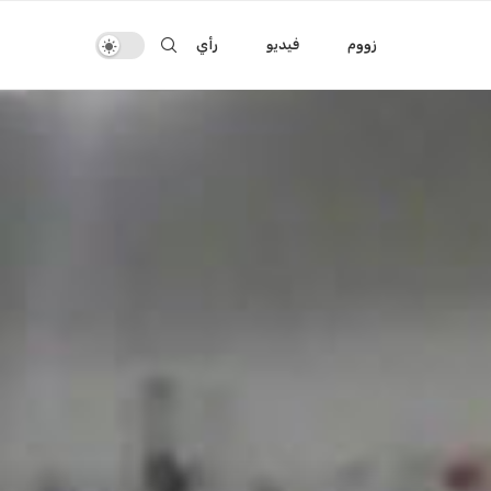
زووم
فيديو
رأي