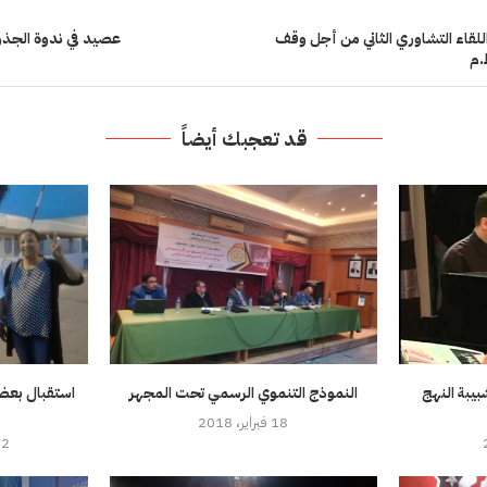
اللقاء التشاوري الثاني من أجل وقف
عصيد في ندوة الجذور
.م
قد تعجبك أيضاً
يبة النهج
النموذج التنموي الرسمي تحت المجهر
استقبال بعض
18 فبراير، 2018
22 أغسطس