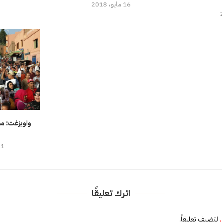
16 مايو، 2018
واويزغت: مس
11 أغسطس
اترك تعليقًا
لتضيف تعليقاً.