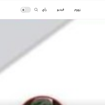
زووم
فيديو
رأي