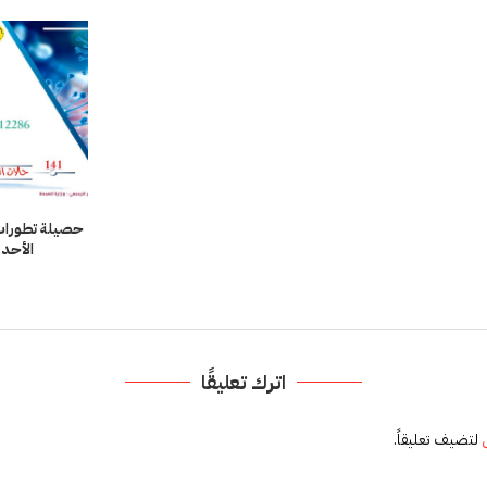
حصيلة تطورات ا
الأحد 19 أبريل وانعكاساته
اترك تعليقًا
لتضيف تعليقاً.