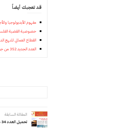
قد تعجبك أيضاً
مفهوم الأيديولوجيا والأج
خصوصية القضية الفلسطي
القطاع العمالي للنهج ال
العدد الجديد 352 من جريدة النهج الديمقراطي كاملا pdf
المقالة السابقة
تحميل العدد 34 من نشرة صوت العمال و الكادحين