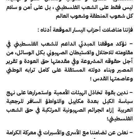
ليس فقط على الشعب الفلسطيني ، بل على أمن و سلام
كل شعوب المنطقة وشعوب العالم
فإننا مناضلات أحزاب اليسار الموقعة أدناه :
– نؤكد موقفنا المبدئي الداعم للشعب الفلسطيني في
مقاومته للاحتلال والاستيطان الصهيوني بكل الوسائل، من
أجل حقوقه المشروعة وفي مقدمتها حق العودة و تقرير
المصير وبناء دولته المستقلة على كامل ترابه الوطني
وعاصمتها القدس ؛
– ندين بقوة تخاذل الهيئات الأممية واستمرارها على نهج
سياسة الكيل بعدة مكاييل والتواطؤ السافر للرجعية
العربية إزاء الجرائم الصهيونية المرتكبة في حق الشعب
الفلسطيني؛
– نعلن عن تضامننا مع الأسرى والأسيرات في معركة الكرامة