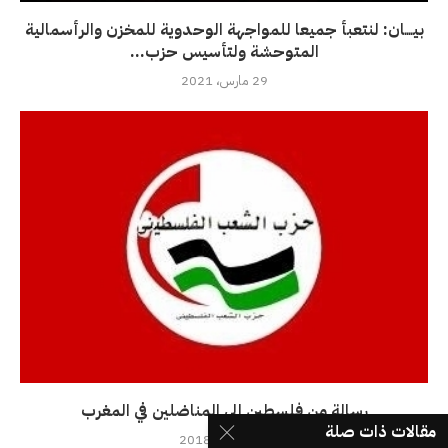
بيــــان: لنتعبأ جميعا للمواجهة الوحدوية للمخزن والرأسمالية
المتوحشة ولتأسيس حزب...
29 مارس، 2021
رسالة من فلسطين الى المناضلين في المغرب
مقالات ذات صلة
14 نوفمبر، 2018