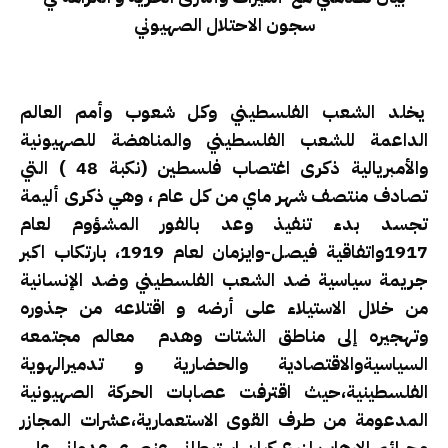
سجون الاحتلال الصهيوني
يخلد الشعب الفلسطيني وكل شعوب وأمم العالم
الداعمة للشعب الفلسطيني والمناهضة للصهيونية
والأمبريالية ذكرى اغتصاب فلسطين (نكبة 48 ) التي
تصادف منتصف شهر ماي من كل عام ، وهي ذكرى أليمة
تجسد بدء تنفيذ وعد بالفور المشؤوم لعام
1917واتفاقية فيصل-وايزمان لعام 1919، بارتكاب اكبر
جريمة سياسية ضد الشعب الفلسطيني وضد الإنسانية
من خلال الاستيلاء على أرضه و اقتلاعه من جذوره
وتهجيره إلى مناطق الشتات وهدم معالم مجتمعه
السياسيةوالاقتصادية والحضارية و تدميرالهوية
الفلسطينية،حيث اقترفت عصابات الحركة الصهيونية
المدعومة من طرف القوى الاستعمارية،عشرات المجازر
وجرائم الإرهاب لزرع كيان استيطاني عنصري عدواني على