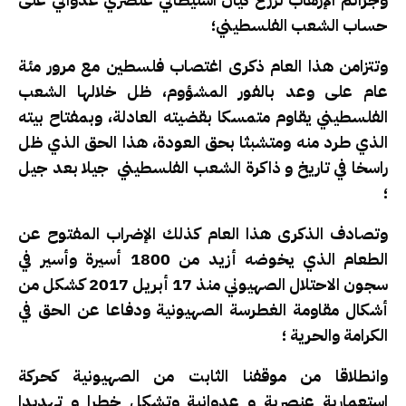
حساب الشعب الفلسطيني؛
وتتزامن هذا العام ذكرى اغتصاب فلسطين مع مرور مئة
عام على وعد بالفور المشؤوم، ظل خلالها الشعب
الفلسطيني يقاوم متمسكا بقضيته العادلة، وبمفتاح بيته
الذي طرد منه ومتشبثا بحق العودة، هذا الحق الذي ظل
راسخا في تاريخ و ذاكرة الشعب الفلسطيني جيلا بعد جيل
؛
وتصادف الذكرى هذا العام كذلك الإضراب المفتوح عن
الطعام الذي يخوضه أزيد من 1800 أسيرة وأسير في
سجون الاحتلال الصهيوني منذ 17 أبريل 2017 كشكل من
أشكال مقاومة الغطرسة الصهيونية ودفاعا عن الحق في
الكرامة والحرية ؛
وانطلاقا من موقفنا الثابت من الصهيونية كحركة
استعمارية عنصرية و عدوانية وتشكل خطرا و تهديدا