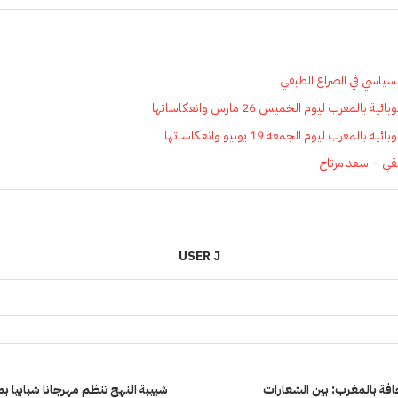
السياسي في الصراع الطبقي
لمغرب ليوم الخميس 26 مارس وانعكاساتها
مغرب ليوم الجمعة 19 يونيو وانعكاساتها
قي – سعد مرتاح
USER J
افة بالمغرب: بين الشعارات
شبيبة النهج تنظم مهرجانا شبابيا ب