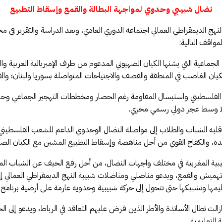
نضال شبيبي وحدوي لمواجهة البطالة والقمع وإسقاط التطبيع
نهج الديمقراطي العمالي اجتماعه الدوري العادي، وبعد الدراسة والتقرير في 
مواقف التالية:
ة الجماعية التي يشنها الكيان الصهيوني المدعوم من طرف الإمبريالية الغربية 
لكيان الغاصب في المنطقة والقصف والاجتياحات المتواصلة بسوريا ولبنان؛ وال
 الفلسطيني واستبسال المقاومة رغم الحصار ومخططات التهجير الجماعي وحرب ال
يلا وسط عجز دولي رسمي مخزي.
 قلبه الشباب والطلاب إلى مواصلة النضال الوحدوي الداعم للشعب الفلسطيني، 
ة، والكفاح القوي من أجل مناهضة وإسقاط التطبيع المشين مع الكيان الصهي
شبيبية المغربية في مختلف واجهات النضال، من أجل رفع الحيف عن الشباب المغر
تهميش والقمع، ويدعو مناضلي ومناضلات شبيبة النهج الديمقراطي العمالي إلى
يمها وتشبيكها حتى تتحول إلى حركة شبيبية وحدوية عارمة على أرضية برنامج 
ازالت تطال الأساتذة والأطر الذين فرض عليهم التعاقد في الرباط، ويدعو إلى ا
التعليمية.