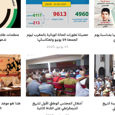
يا بمناسبة يوم
حصيلة تطورات الحالة الوبائية بالمغرب ليوم
منظمات طلابية
ي
الجمعة 19 يونيو وانعكاساتها
تدعو
19 يونيو، 2020
بة النهج
أشغال المجلس الوطني الأول للنهج
هذا هو موعد ان
ي
الديمقراطي على القناة الثانية
ا