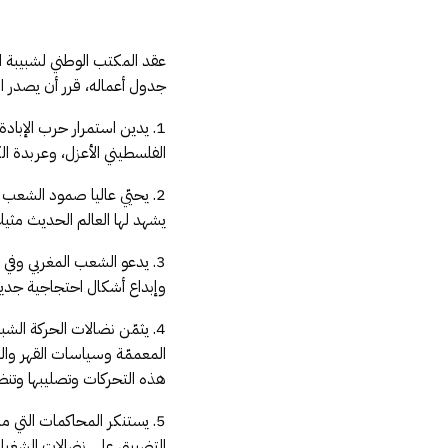
عقد المكتب الوطني لشبيبة ال
جدول أعماله، قرر أن يصدر ال
1. يدين استمرار حرب الإباد
الفلسطيني الأعزل، وعربدة ا
2. يحيّي عاليا صمود الشعب
يشهد لها العالم الحديث مث
3. يدعو الشعب المغربي وفي
وإبداع أشكال احتجاجية جديد
4. يثمّن نضالات الحركة ال
المعممّة وسياسات القهر وال
هذه التحركات وتصليبها وتنظ
5. يستنكر المحاكمات التي م
التضييق على نضالات الشغيلة 