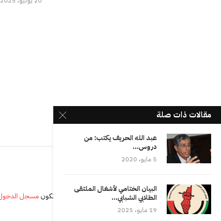
20 يونيو، 2025
مقالات ذات صلة
عبد الله الحريف يكتب: من
دروس...
5 مايو، 2020
البيان الختامي لأشغال الملتقى
يجب أنت تكون
مسجل الدخول
الطلابي الشبابي...
19 مايو، 2025