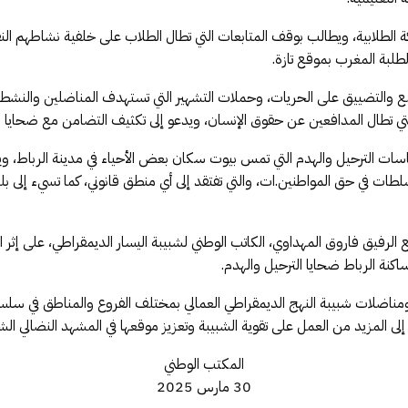
ة الطلابية، ويطالب بوقف المتابعات التي تطال الطلاب على خلفية نشاطهم الن
لطلبة المغرب بموقع تازة.
مع والتضييق على الحريات، وحملات التشهير التي تستهدف المناضلين والنشط
تي تطال المدافعين عن حقوق الإنسان، ويدعو إلى تكثيف التضامن مع ضحايا ه
سات الترحيل والهدم التي تمس بيوت سكان بعض الأحياء في مدينة الرباط، وي
طات في حق المواطنين.ات، والتي تفتقد إلى أي منطق قانوني، كما تسيء إلى بلدن
ع الرفيق فاروق المهداوي، الكاتب الوطني لشبيبة اليسار الديمقراطي، على إثر 
كنة الرباط ضحايا الترحيل والهدم.
 ومناضلات شبيبة النهج الديمقراطي العمالي بمختلف الفروع والمناطق في سلس
إلى المزيد من العمل على تقوية الشبيبة وتعزيز موقعها في المشهد النضالي الش
المكتب الوطني
30 مارس 2025