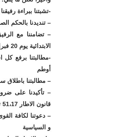
-تشبتنا ببراءة رفيقن
– تنديدنا بالحكم الصا
– تضامننا مع الرفي
الابتدائية يوم 20 فبراير 2019 وذلك على خلفية معركة كلية العلوم البطولية سنة 2016
-مطالبتنا برفع كل
أوطم
– مطالبتنا باطلاق س
– تأكيدنا على ضرو
قانون الاطار 51،17 تحصينا لما تبقى من مجانية التعليم
– دعوتنا لكافة القو
و السياسية