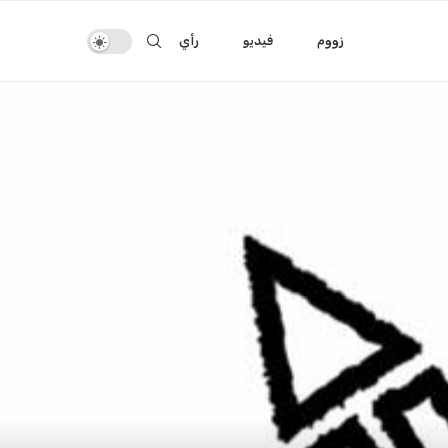
زووم
فيديو
رأي