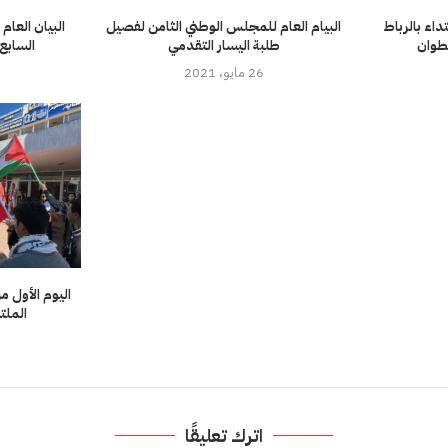
داء بالرباط
البيام العام للمجلس الوطني الثامن لفصيل
البيان العا
طوان
طلبة اليسار التقدمي
السابع 
26 مايو، 2021
اليوم الأول م
الملتق
اترك تعليقًا