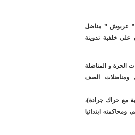
الملقب ب ” عربوش ” مناضل
 على خلفية تدوينة
ت الحرة و المناضلة
ي ومناضلات الصف
ية مع حراك جرادة)،
حالة سراح مؤقت بعد دفعه لكفالة مالية قدرها 2000 درهم، ومحاكمته ابتدائيا