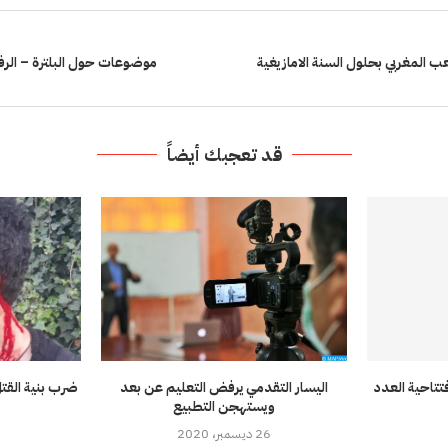
ب المغربي بحلول السنة الامازيغية
موضوعات حول البلترة – الر
قد تعجبك أيضاً
تتاحية العدد
اليسار التقدمي يرفض التعليم عن بعد
ضرب بنية القت
ويستهجن التطبيع
26 ديسمبر، 2020
3