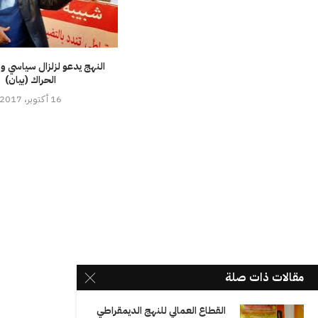
النهج يدعو لزلزال سياسي 
الحراك (بيان)
16 أكتوبر، 2017
مقالات ذات صلة
القطاع العمالي للنهج الديمقراطي