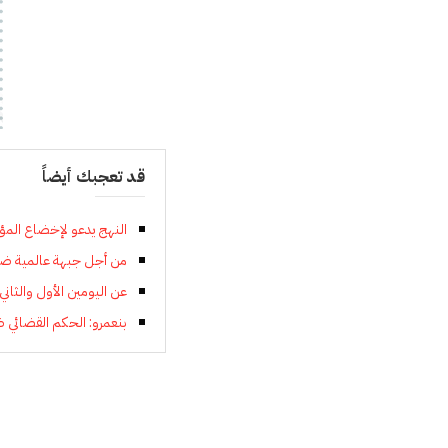
قد تعجبك أيضاً
النهج يدعو لإخضاع المؤ
من أجل جبهة عالمية ضد 
عن اليومين الأول والثان
بنعمرو: الحكم القضائي ض