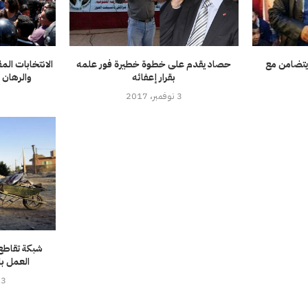
ويتضامن مع
حصاد يقدم على خطوة خطيرة فور علمه
الانتخابات ال
بقرار إعفائه
والرهان 
3 نوفمبر، 2017
0
شبكة تقاطع 
العمل با
13 أغسطس