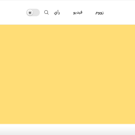
زووم
فيديو
رأي