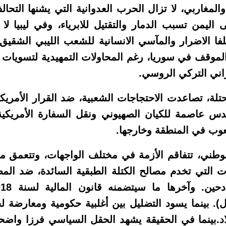
لمغاربي، لا تزال الحرب العدوانية التي يشنها التحا
 اليمن تسبب الدمار والتقتيل للابرياء، وفي ليبيا لا 
فا الاضرار والمآسي الانسانية للشعب الليبي الشقيق.
موقف في سوريا، رغم المحاولات التمهيدية لتسويات 
راني التركي الروسي.
، تصاعدت الاحتجاجات الشعبية، ضد القرار الأمريك
لقدس عاصمة للكيان الصهيوني ونقل السفارة الأمريك
وب في المنطقة وخارجها.
وطني، تتفاقم الأزمة في مختلف الواجهات، وتتعمق معه
 التي تخدم مصالح الكتلة الطبقية السائدة، ضد المص
ل). بينما يسود التضليل بين أغلبية حكومية ومعارضة 
اد.بينما في الحقيقة يشهد الحقل السياسي فرزا واضحا