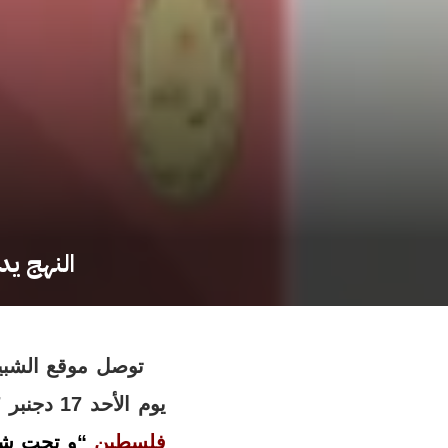
النهج يد
توصل موقع الشبيبة
يوم الأحد 17 دجنبر 2017
فلس
طين
“و تحت شع