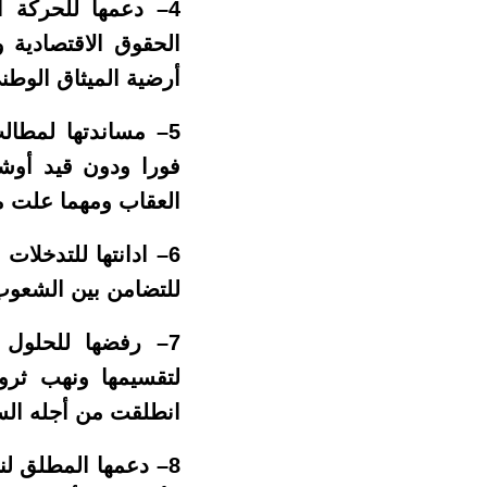
4– دعمها للحركة 
الحقوق الاقتصادية 
أرضية الميثاق الوطن
5– مساندتها لمطال
فورا ودون قيد أوش
العقاب ومهما علت م
6– ادانتها للتدخلا
للتضامن بين الشعوب 
7– رفضها للحلول 
لتقسيمها ونهب ثروا
انطلقت من أجله الس
8– دعمها المطلق ل