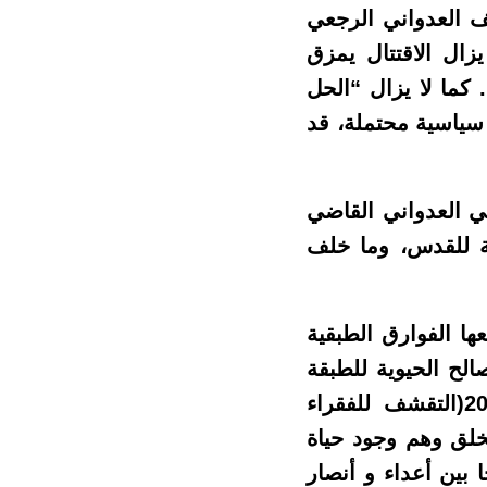
لف العدواني الرجعي
يزال الاقتتال يمزق
 كما لا يزال “الحل
سياسية محتملة، قد
ي العدواني القاضي
ية للقدس، وما خلف
ا الفوارق الطبقية
الح الحيوية للطبقة
العاملة وعموم الكادحين. وآخرها ما سيتضمنه قانون المالية لسنة 2018(التقشف للفقراء
لخلق وهم وجود حياة
 بين أعداء و أنصار