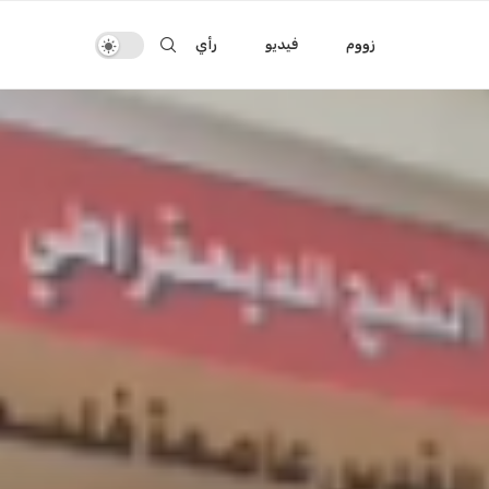
زووم
فيديو
رأي