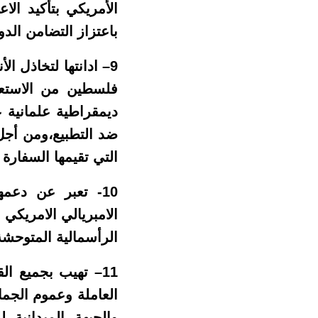
الأمريكي بتأكيد ال
باعتزاز التضامن الدو
9– ادانتها لتخاذل ا
فلسطين من الاستعما
ديمقراطية علمانية 
ضد التطبيع،ومن أجل 
التي تقيمها السفارة
10- تعبر عن دعمه
الامبريالي الامريكي
الرأسمالية المتوحشة
11– تهيب بجميع ا
العاملة وعموم الجما
والجبهة الميدانية