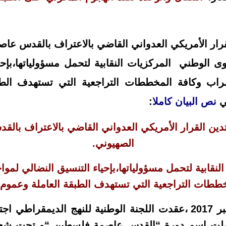
قرار الأمريكي العدواني القاضي بالاعتراف بالقدس عاص
 الوطني المركزيات النقابية لتحمل مسؤولياتها،بإحي
ضراب وكافة المخططات التراجعية التي تستهدف الطب
لي
نص البيان كاملا
:
تدين القرار الأمريكي العدواني القاضي بالاعتراف بال
الصهيوني.
لنقابية لتحمل مسؤولياتها،بإحياء التنسيق النضالي لموا
ططات التراجعية التي تستهدف الطبقة العاملة وعموم 
بتاريخ 17 دجنبر 2017 ،عقدت اللجنة الوطنية للنهج الديمقراط
ملت اسم دورة “القدس عاصمة فلسطين “و تحت شعار