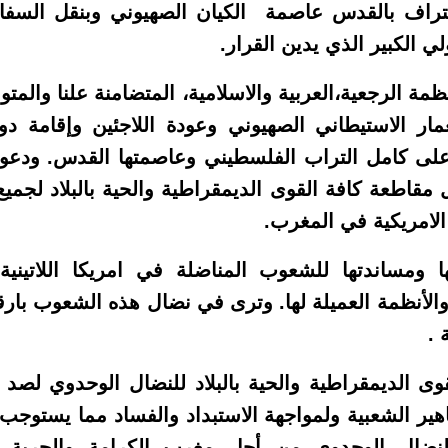
اعتراف بالقدس عاصمة الكيان الصهيوني وبنقل الس
لي الكبير الذي يدين القرار.
لأنظمة الرجعية،العربية والاسلامية، المتضامنة علنا والم
ر الاستيطاني الصهيوني وعودة اللاجئين وإقامة د
على كامل التراب الفلسطيني وعاصمتها القدس. ودعوت
مقاطعة كافة القوى الديمقراطية والحية بالبلاد لجميع
 الامريكية في المغرب.
ا ومساندتها للشعوب المناضلة في امريكا اللاتينية
 والأنظمة العميلة لها. وترى في نضال هذه الشعوب با
 .
لقوى الديمقراطية والحية بالبلاد للنضال الوحدوي لصد
هير الشعبية ولمواجهة الاستبداد والفساد مما يستوجب 
 للنضال الوحدوي من أجل مغرب الكرامة والحرية وا