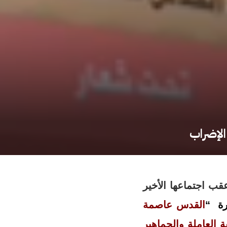
الإضراب
قب اجتماعها الأخير
رة “
القدس عاصمة
 العاملة والجماهير