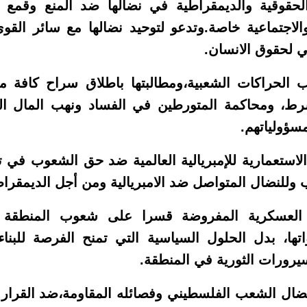
الحقوقية والديمقراطية في نضالها ضد المنع وقمع 
والاجتماعية خاصة.وتدعو لتوحيد نضالها مع سائر القو
ي لحقوق الانسان.
ب الحراكات الشعبية،ومطالبتها باطلاق سراح كافة 
رط، ومحاكمة المتورطين في الفساد ونهب المال ال
سؤولياتهم.
ت الاستعمارية للإمبريالية العالمية ضد حق الشعوب في 
وللنضال المتواصل ضد الامبريالية ومن أجل الديمقراط
العسكرية المفروضة قسرا على شعوب المنطقة الع
تها، بدل الحلول السياسية التي تمنح الفرصة للبنا
يرورات الثورية في المنطقة.
نضال الشعب الفلسطيني وفصائله المقاومة،ضد القرار 