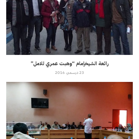
رائعة الشيخإمام “وهبت عمري للامل”
23 ديسمبر، 2016