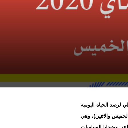
ي لرصد الحياة اليومية
خميس والاثنين)، وهي
اعي وضحايا السياسات