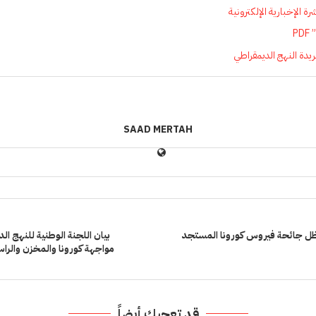
P
SAAD MERTAH
 ظل جائحة فيروس كورونا المستجد
بيان اللجنة الوطنية للنهج ال
مواجهة كورونا والمخزن والراس
قد تعجبك أيضاً