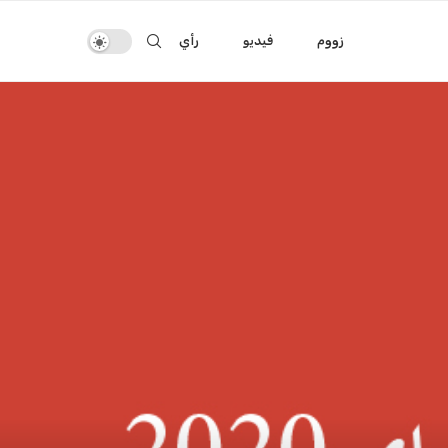
زووم
فيديو
رأي