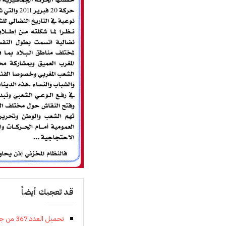
قد تعجبك أيضاً
تحميل العدد 367 من جريدة النهج الديمقراطي