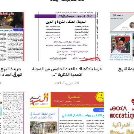
36 من جريدة النهج
قريبا بالاكشاك : العدد الخامس من المجلة
جريدة النهج 
الاممية الفكرية ”...
الورقي.العدد المزدوج /372
25 فبراير، 2017
4 أغسطس،