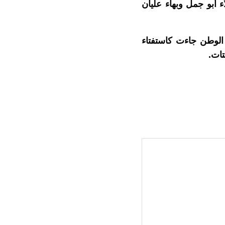
 أبو جمل وبهاء عليان
لوطن جاءت كاستفتاء
تات.