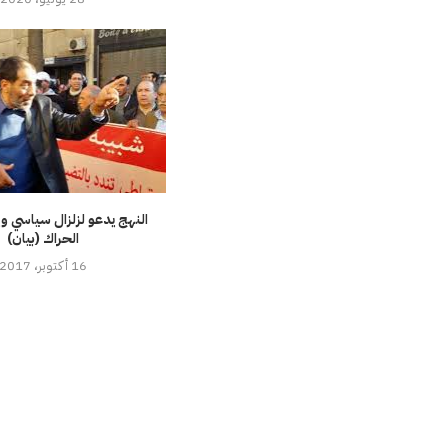
النهج يدعو لزلزال سياسي 
الحراك (بيان)
16 أكتوبر، 2017