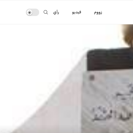
زووم
فيديو
رأي