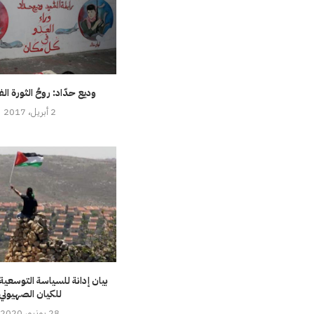
وديع حدّاد: روحُ الثورة ال
2 أبريل، 2017
بيان إدانة للسياسة التوسعية
للكيان الصهيوني
28 يونيو، 2020