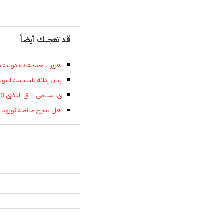
قد تعجبك أيضاً
تقرير .. اجتماعات دولية 
بيان إدانة للسياسة التو
ي. سالمي – في الذكرى 70 لتأسيس جمهورية الصين الشعبية
هل تسرع جائحة كورونا انف