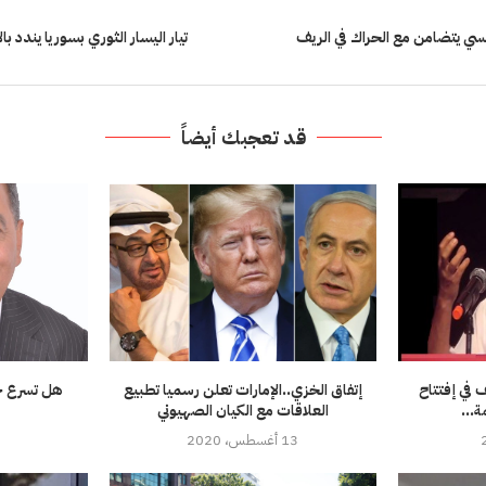
سي يتضامن مع الحراك في الريف
تيار اليسار الثوري بسوريا يندد با
قد تعجبك أيضاً
 في إفتتاح
إتفاق الخزي..الإمارات تعلن رسميا تطبيع
هل تسرع جائ
ة...
العلاقات مع الكيان الصهيوني
13 أغسطس، 2020