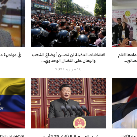
ادها التام
الانتخابات المقبلة لن تحسن أوضاع الشعب
في مواجهة م
صالح...
والرهان على النضال الوحدوي...
10 مارس، 2021
 مع الكيان
ي. سالمي – في الذكرى 70 لتأسيس
الانتخابات الرئ