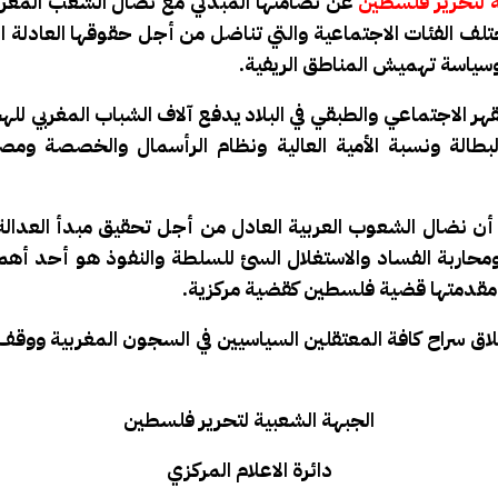
ة لتحرير فلسطين
عن تضامنها المبدئي مع نضال الشعب المغرب
تلف الفئات الاجتماعية والتي تناضل من أجل حقوقها العادلة
سياسة تهميش المناطق الريفية.
ر الاجتماعي والطبقي في البلاد يدفع آلاف الشباب المغربي للهج
لبطالة ونسبة الأمية العالية ونظام الرأسمال والخصصة ومصا
نضال الشعوب العربية العادل من أجل تحقيق مبدأ العدالة ا
 ومحاربة الفساد والاستغلال السئ للسلطة والنفوذ هو أحد أهم ا
في مقدمتها قضية فلسطين كقضية مركزية.
لاق سراح كافة المعتقلين السياسيين في السجون المغربية ووق
الجبهة الشعبية لتحرير فلسطين
دائرة الاعلام المركزي