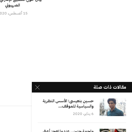
الصهيوني
15 أغسطس، 2020
مقالات ذات صلة
حسين بنعيسى: الأسس النظرية
والسياسية للموقف...
6 يناير، 2020
ملحمة جنين.. عندما تعجز أعتى