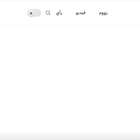
زووم
فيديو
رأي