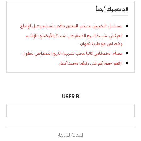
قد تعجبك أيضاً
مسلسل التضييق مستمر..المخزن يرفض تسليم وصل الإيداع
العرائش..شبيبة النهج الديمقراطي تستنكر الأوضاع بالإقليم
وتتضامن مع طلبة تطوان
عصام الخمخامي كاتبا محليا لشبيبة النهج الدمقراطي بتطوان
ارفعوا حصاركم على رفيقنا محمد أمغار
USER B
المقالة السابقة