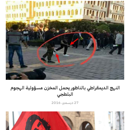
النهج الديمقراطي بالناظور يحمل المخزن مسؤولية الهجوم
البلطجي
27 ديسمبر، 2016