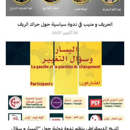
الحريف و منيب في ندوة سياسية حول حراك الريف
28 أكتوبر، 2017
النهج الديمقراطي ينظم ندوة دولية حول “اليسار و سؤال