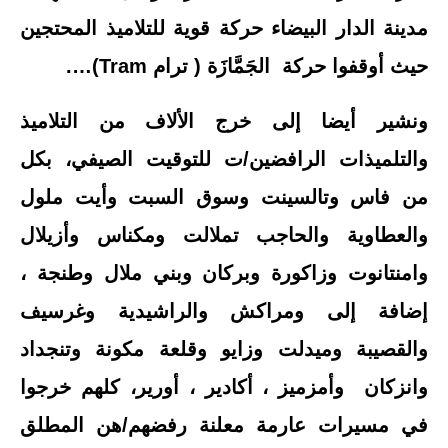
مدينة الدار البيضاء حركة قوية للتلاميذ المحتجين
حيث أوقفوا حركة
الجَمَّازَة ( ترام
Tram
)
….
ونشير أيضا إلى خرج الألاف من التلاميذ
والتلميذات الرافضين/ت للتوقيت الصيفي، بكل
من فاس وتالسينت وسوق السبت وأيت ملول
والعطاوية والحاجب تملالت ومكناس وأزيلال
وامنتانوت وزاكورة وبركان وبني ملال وطنجة ،
إضافة إلى ومراكش والراشيدية وغرسيف
والقصيبة وميدلت وزايو وقلعة مكونة وتنجداد
وانزكان وأمزميز ، أكادير ، أورير، كلهم خرجوا
في مسيرات عارمة معلنة رفضهم/هن المطلق