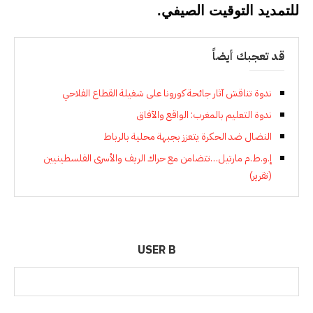
للتمديد التوقيت الصيفي.
قد تعجبك أيضاً
ندوة تناقش آثار جائحة كورونا على شغيلة القطاع الفلاحي
ندوة التعليم بالمغرب: الواقع والآفاق
النضال ضد الحكرة يتعزز بجبهة محلية بالرباط
إ.و.ط.م مارتيل…تتضامن مع حراك الريف والأسرى الفلسطينيين
(تقرير)
USER B