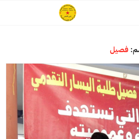
م:
فصيل