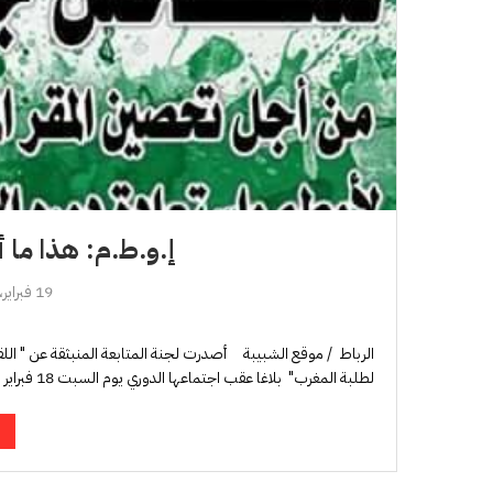
إ.و.ط.م: هذا ما أ
19 فبراير، 2017
الرباط / موقع الشبيبة أصدرت لجنة المتابعة المنبثقة عن " اللقا
لطلبة المغرب" بلاغا عقب اجتماعها الدوري يوم السبت 18 فبراير …