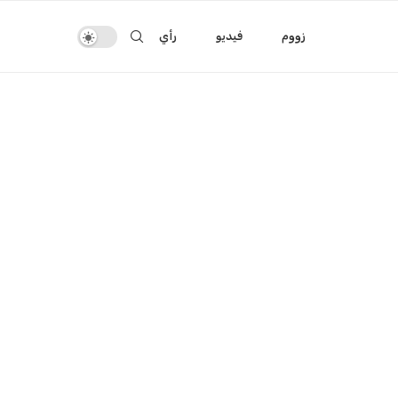
زووم
فيديو
رأي