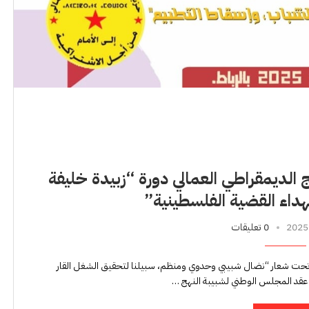
 الديمقراطي العمالي دورة “زبيدة خليفة
داء القضية الفلسطينية”
0 تعليقات
ـــــــان تحت شعار “نضال شبيبي وحدوي ومنظم، سبيلنا لتحقيق الشغل القار
، عقد المجلس الوطني لشبيبة النهج …