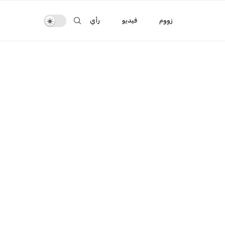
زووم
فيديو
رأي