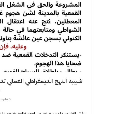
شبيبة النهج الديمقراطي العمالي ت
ب
5 مايو، 2025
بلاغ كل التضامن والمساندة لنضالات الجمعية الوطنية لحملة الش